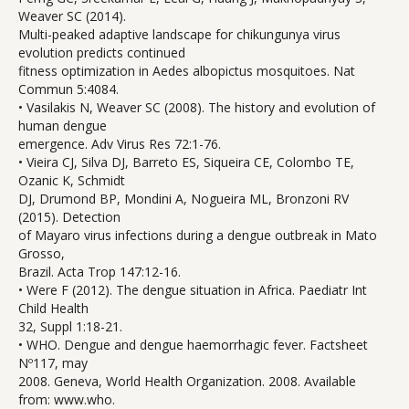
Weaver SC (2014).
Multi-peaked adaptive landscape for chikungunya virus
evolution predicts continued
fitness optimization in Aedes albopictus mosquitoes. Nat
Commun 5:4084.
• Vasilakis N, Weaver SC (2008). The history and evolution of
human dengue
emergence. Adv Virus Res 72:1-76.
• Vieira CJ, Silva DJ, Barreto ES, Siqueira CE, Colombo TE,
Ozanic K, Schmidt
DJ, Drumond BP, Mondini A, Nogueira ML, Bronzoni RV
(2015). Detection
of Mayaro virus infections during a dengue outbreak in Mato
Grosso,
Brazil. Acta Trop 147:12-16.
• Were F (2012). The dengue situation in Africa. Paediatr Int
Child Health
32, Suppl 1:18-21.
• WHO. Dengue and dengue haemorrhagic fever. Factsheet
Nº117, may
2008. Geneva, World Health Organization. 2008. Available
from: www.who.