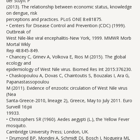
der Stuyft P
(2013). The relationship between economic status, knowledge
on dengue, risk
perceptions and practices. PLoS ONE 8:e81875.
• Centers for Disease Control and Prevention (CDC) (1999).
Outbreak of
West Nile-like viral encephalitis-New York, 1999. MMWR Morb
Mortal Wkly
Rep 48:845-849.
• Chancey C, Grinev A, Volkova E, Rios M (2015). The global
ecology and
epidemiology of West Nile virus. Biomed Res Int 2015:376230.
• Chaskopoulou A, Dovas C, Chaintoutis S, Bouzalas I, Ara G,
Papanastassopoulou
M (2011). Evidence of enzootic circulation of West Nile virus
(Nea
Santa-Greece-2010, lineage 2), Greece, May to July 2011. Euro
Surveill 16:pii
19933.
• Christophers SR (1960). Aedes aegypti (L.), the Yellow Fever
mosquito.
Cambridge University Press; London, UK.
• Drumond BP, Mondini A, Schmidt DJ, Bosch I, Nogueira ML