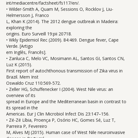
int/mediacentre/factsheet/fs117/en/.
• Wilder-Smith A, Quam M, Sessions O, Rocklov J, Liu-
Helmersson J, Franco
L, Khan K (2014). The 2012 dengue outbreak in Madeira:
exploring the
origins. Euro Surveill 19:pii 20718.
• Wkly Epidemiol Rec (2009). 84:469. Dengue fever, Cape
Verde. [Artigo
em Inglês, Francês].
• Zanluca C, Melo VC, Mosimann AL, Santos GI, Santos CN,
Luz K (2015).
First report of autochthonous transmission of Zika virus in
Brazil. Mem Inst
Oswaldo Cruz 110:569-572.
• Zeller HG, Schuffenecker I (2004). West Nile virus: an
overview of its
spread in Europe and the Mediterranean basin in contrast to
its spread in the
Americas. Eur J Clin Microbiol Infect Dis 23:147–156.
• Zé-Zé Líbia, Proença P, Osório HC, Gomes Sé, Luz T,
Parreira P, Fevereiro
M, Alves MJ (2015). Human case of West Nile neuroinvasive