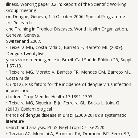
illness. Working paper 3.2 in: Report of the Scientific Working
Group meeting
on Dengue, Geneva, 1-5 October 2006, Special Programme
for Research
and Training in Tropical Diseases. World Health Organization,
Geneva, Geneva,
Switzerland 2007.
• Teixeira MG, Costa Mda C, Barreto F, Barreto ML (2009).
Dengue: twentyfive
years since reemergence in Brazil. Cad Saúde Pública 25, Suppl
1:S7-18.
• Teixeira MG, Morato V, Barreto FR, Mendes CM, Barreto ML,
Costa M da
C (2012). Risk fators for the incidence of dengue virus infection
in preschool
children. Trop Med Int Health 17:1391-1395.
• Teixeira MG, Siqueira JB Jr, Ferreira GL, Bricks L, Joint G
(2013). Epidemiological
trends of dengue disease in Brazil (2000-2010): a systematic
literature
search and analysis. PLoS Negl Trop Dis. 7:e2520.
• Terzian AC, Mondini A, Bronzoni RV, Drumond BP, Ferro BP,