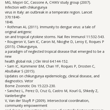
MG, Majori GC, Cassone A, CHIKV study group (2007).
Infection with chikungunya
virus in Italy: an outbreak in a temperate region. Lancet
370:1840-
1846.
• Rothman AL (2011). Immunity to dengue virus: a tale of
original antigenic
sin and tropical cytokine storms. Nat Rev Immunol 11:532-543.
• Rougeron V, Sam IC, Caron M, Nkoghe D, Leroy E, Roques P
(2015). Chikungunya,
a paradigm of neglected tropical disease that emerged to be a
new
health global risk. J Clin Virol 64:144-152.
• Sam IC, Kümmerer BM, Chan YF, Roques P, Drosten C,
AbuBakar S (2015).
Updates on chikungunya epidemiology, clinical disease, and
diagnostics. Vetor
Borne Zoonotic Dis 15:223-230.
• Sanchez L, Perez D, Cruz G, Castro M, Kourí G, Shkedy Z,
Vanlerberghe
V, Van der Stuyft P (2009). Intersectoral coordination,
community empowerment