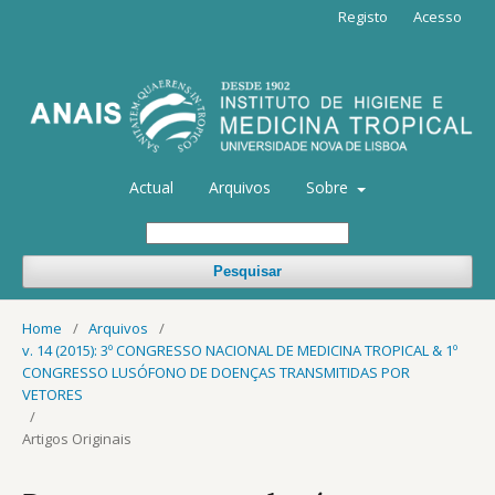
Registo
Acesso
Actual
Arquivos
Sobre
Pesquisar
Home
/
Arquivos
/
v. 14 (2015): 3º CONGRESSO NACIONAL DE MEDICINA TROPICAL & 1º
CONGRESSO LUSÓFONO DE DOENÇAS TRANSMITIDAS POR
VETORES
/
Artigos Originais