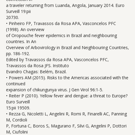
a traveler returning from Luanda, Angola, January 2014. Euro
Surveill 19:pii
20730.
• Pinheiro FP, Travassos da Rosa APA, Vasconcelos PFC
(1998). An overview
of Oropouche fever epidemics in Brazil and neighbouring
countries. In An
Overview of Arbovirology in Brazil and Neighbouring Countries,
pp. 186-192.
Edited by Travassos da Rosa APA, Vasconcelos PFC,
Travassos da Rosa JFS. Instituto
Evandro Chagas: Belém, Brazil.
• Powers AM (2015). Risks to the Americas associated with the
continued
expansion of chikungunya virus. J Gen Virol 96:1-5.
• Reiter P (2010). Yellow fever and dengue: a threat to Europe?
Euro Surveill
15:pii 19509.
• Rezza G, Nicoletti L, Angelini R, Romi R, Finarelli AC, Panning
M, Cordioli
P, Fortuna C, Boros S, Magurano F, Silvi G, Angelini P, Dottori
M, Ciufolini