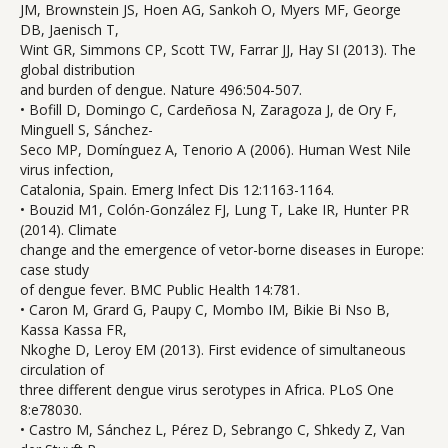
JM, Brownstein JS, Hoen AG, Sankoh O, Myers MF, George
DB, Jaenisch T,
Wint GR, Simmons CP, Scott TW, Farrar JJ, Hay SI (2013). The
global distribution
and burden of dengue. Nature 496:504-507.
• Bofill D, Domingo C, Cardeñosa N, Zaragoza J, de Ory F,
Minguell S, Sánchez-
Seco MP, Domínguez A, Tenorio A (2006). Human West Nile
virus infection,
Catalonia, Spain. Emerg Infect Dis 12:1163-1164.
• Bouzid M1, Colón-González FJ, Lung T, Lake IR, Hunter PR
(2014). Climate
change and the emergence of vetor-borne diseases in Europe:
case study
of dengue fever. BMC Public Health 14:781.
• Caron M, Grard G, Paupy C, Mombo IM, Bikie Bi Nso B,
Kassa Kassa FR,
Nkoghe D, Leroy EM (2013). First evidence of simultaneous
circulation of
three different dengue virus serotypes in Africa. PLoS One
8:e78030.
• Castro M, Sánchez L, Pérez D, Sebrango C, Shkedy Z, Van