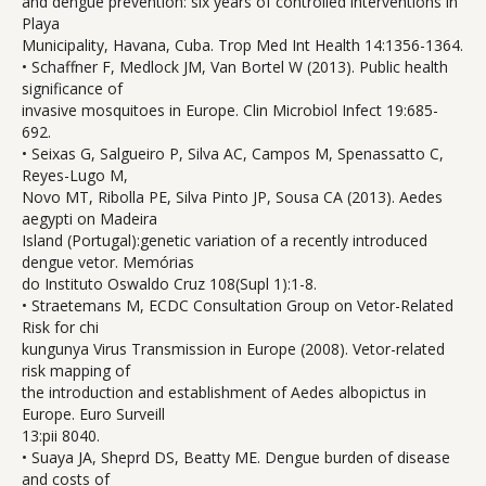
and dengue prevention: six years of controlled interventions in
Playa
Municipality, Havana, Cuba. Trop Med Int Health 14:1356-1364.
• Schaffner F, Medlock JM, Van Bortel W (2013). Public health
significance of
invasive mosquitoes in Europe. Clin Microbiol Infect 19:685-
692.
• Seixas G, Salgueiro P, Silva AC, Campos M, Spenassatto C,
Reyes-Lugo M,
Novo MT, Ribolla PE, Silva Pinto JP, Sousa CA (2013). Aedes
aegypti on Madeira
Island (Portugal):genetic variation of a recently introduced
dengue vetor. Memórias
do Instituto Oswaldo Cruz 108(Supl 1):1-8.
• Straetemans M, ECDC Consultation Group on Vetor-Related
Risk for chi
kungunya Virus Transmission in Europe (2008). Vetor-related
risk mapping of
the introduction and establishment of Aedes albopictus in
Europe. Euro Surveill
13:pii 8040.
• Suaya JA, Sheprd DS, Beatty ME. Dengue burden of disease
and costs of