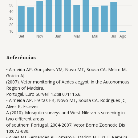
Referências
• Almeida AP, Gonçalves YM, Novo MT, Sousa CA, Melim M,
Grácio AJ
(2007). Vetor monitoring of Aedes aegypti in the Autonomous
Region of Madeira,
Portugal. Euro Surveill 12:pii 071115.6.
• Almeida AP, Freitas FB, Novo MT, Sousa CA, Rodrigues JC,
Alves R, Esteves
A (2010). Mosquito surveys and West Nile virus screening in
two different areas
of southern Portugal, 2004-2007. Vetor Borne Zoonotic Dis
10:673-680.
• Alves MJ, Fernandes PL, Amaro F, Osório H, Luz T, Parreira