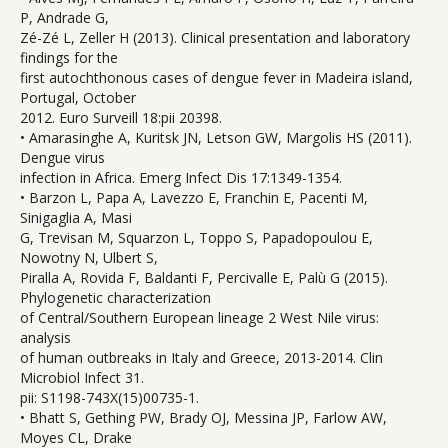
P, Andrade G,
Zé-Zé L, Zeller H (2013). Clinical presentation and laboratory
findings for the
first autochthonous cases of dengue fever in Madeira island,
Portugal, October
2012. Euro Surveill 18:pii 20398.
• Amarasinghe A, Kuritsk JN, Letson GW, Margolis HS (2011).
Dengue virus
infection in Africa. Emerg Infect Dis 17:1349-1354.
• Barzon L, Papa A, Lavezzo E, Franchin E, Pacenti M,
Sinigaglia A, Masi
G, Trevisan M, Squarzon L, Toppo S, Papadopoulou E,
Nowotny N, Ulbert S,
Piralla A, Rovida F, Baldanti F, Percivalle E, Palù G (2015).
Phylogenetic characterization
of Central/Southern European lineage 2 West Nile virus:
analysis
of human outbreaks in Italy and Greece, 2013-2014. Clin
Microbiol Infect 31.
pii: S1198-743X(15)00735-1.
• Bhatt S, Gething PW, Brady OJ, Messina JP, Farlow AW,
Moyes CL, Drake