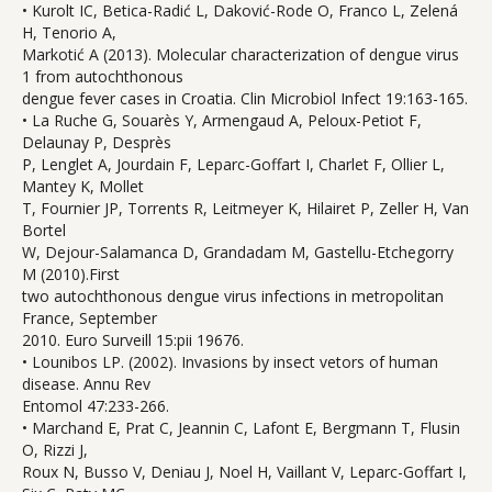
• Kurolt IC, Betica-Radić L, Daković-Rode O, Franco L, Zelená
H, Tenorio A,
Markotić A (2013). Molecular characterization of dengue virus
1 from autochthonous
dengue fever cases in Croatia. Clin Microbiol Infect 19:163-165.
• La Ruche G, Souarès Y, Armengaud A, Peloux-Petiot F,
Delaunay P, Desprès
P, Lenglet A, Jourdain F, Leparc-Goffart I, Charlet F, Ollier L,
Mantey K, Mollet
T, Fournier JP, Torrents R, Leitmeyer K, Hilairet P, Zeller H, Van
Bortel
W, Dejour-Salamanca D, Grandadam M, Gastellu-Etchegorry
M (2010).First
two autochthonous dengue virus infections in metropolitan
France, September
2010. Euro Surveill 15:pii 19676.
• Lounibos LP. (2002). Invasions by insect vetors of human
disease. Annu Rev
Entomol 47:233-266.
• Marchand E, Prat C, Jeannin C, Lafont E, Bergmann T, Flusin
O, Rizzi J,
Roux N, Busso V, Deniau J, Noel H, Vaillant V, Leparc-Goffart I,