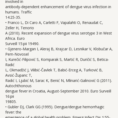
involved in
antibody-dependent enhancement of dengue virus infection in
humans. Traffic
14:25-35.
• Franco L, Di Caro A, Carletti F, Vapalahti O, Renaudat C,
Zeller H, Tenorio
A (2010). Recent expansion of dengue virus serotype 3 in West
Africa. Euro
Surveill 15:pii 19490.
• Gjenero-Margan I, Aleraj B, Krajcar D, Lesnikar V, Klobučar A,
Pem-Novosel
I, Kurečić-Filipović S, Komparak S, Martić R, Duričić S, Betica-
Radić
L, Okmadžić J, Vilibić-Čavlek T, Babić-Erceg A, Turković B,
Avsić-Županc T,
Radić I, Ljubić M, Sarac K, Benić N, Mlinarić-Galinović G (2011).
Autochthonous
dengue fever in Croatia, August-September 2010. Euro Surveill
16:pii
19805.
• Gubler DJ, Clark GG (1995). Dengue/dengue hemorrhagic
fever: the
emergence of a global health problem. Emerg Infect Dis 1:55-