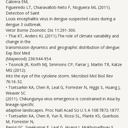
Cabrera EM,
Figueiredo LT, Chiaravalloti-Neto F, Nogueira ML (2011).
Detection of Saint
Louis encephalitis virus in dengue-suspected cases during a
dengue 3 outbreak.
Vetor Borne Zoonotic Dis 11:291-300.
• Thai KT, Anders KL (2011).The role of climate variability and
change in the
transmission dynamics and geographic distribution of dengue.
Exp Biol Med
(Maywood) 236:944-954.
• Tisoncik JR, Korth MJ, Simmons CP, Farrar J, Martin TR, Katze
MG (2012).
Into the eye of the cytokine storm. Microbiol Mol Biol Rev
76:16-32.
• Tsetsarkin KA, Chen R, Leal G, Forrester N, Higgs S, Huang J,
Weaver SC
(2011). Chikungunya virus emergence is constrained in Asia by
lineage-specific
adaptive landscapes. Proc Natl Acad Sci U S A 108:7872-1877.
• Tsetsarkin KA, Chen R, Yun R, Rossi SL, Plante KS, Guerbois
M, Forrester N,
Perng GC, Sreekumar E, Leal G, Huang J, Mukhopadhyay S,