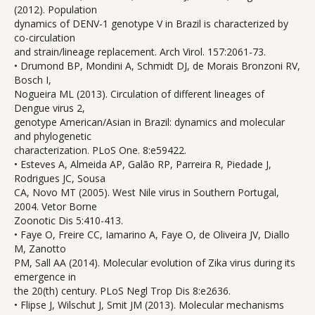
(2012). Population
dynamics of DENV-1 genotype V in Brazil is characterized by
co-circulation
and strain/lineage replacement. Arch Virol. 157:2061-73.
• Drumond BP, Mondini A, Schmidt DJ, de Morais Bronzoni RV,
Bosch I,
Nogueira ML (2013). Circulation of different lineages of
Dengue virus 2,
genotype American/Asian in Brazil: dynamics and molecular
and phylogenetic
characterization. PLoS One. 8:e59422.
• Esteves A, Almeida AP, Galão RP, Parreira R, Piedade J,
Rodrigues JC, Sousa
CA, Novo MT (2005). West Nile virus in Southern Portugal,
2004. Vetor Borne
Zoonotic Dis 5:410-413.
• Faye O, Freire CC, Iamarino A, Faye O, de Oliveira JV, Diallo
M, Zanotto
PM, Sall AA (2014). Molecular evolution of Zika virus during its
emergence in
the 20(th) century. PLoS Negl Trop Dis 8:e2636.
• Flipse J, Wilschut J, Smit JM (2013). Molecular mechanisms