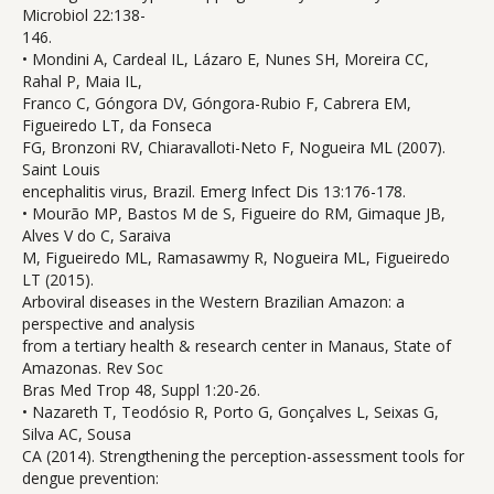
Microbiol 22:138-
146.
• Mondini A, Cardeal IL, Lázaro E, Nunes SH, Moreira CC,
Rahal P, Maia IL,
Franco C, Góngora DV, Góngora-Rubio F, Cabrera EM,
Figueiredo LT, da Fonseca
FG, Bronzoni RV, Chiaravalloti-Neto F, Nogueira ML (2007).
Saint Louis
encephalitis virus, Brazil. Emerg Infect Dis 13:176-178.
• Mourão MP, Bastos M de S, Figueire do RM, Gimaque JB,
Alves V do C, Saraiva
M, Figueiredo ML, Ramasawmy R, Nogueira ML, Figueiredo
LT (2015).
Arboviral diseases in the Western Brazilian Amazon: a
perspective and analysis
from a tertiary health & research center in Manaus, State of
Amazonas. Rev Soc
Bras Med Trop 48, Suppl 1:20-26.
• Nazareth T, Teodósio R, Porto G, Gonçalves L, Seixas G,
Silva AC, Sousa
CA (2014). Strengthening the perception-assessment tools for
dengue prevention: