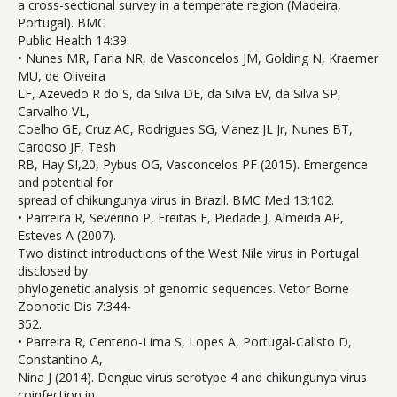
a cross-sectional survey in a temperate region (Madeira,
Portugal). BMC
Public Health 14:39.
• Nunes MR, Faria NR, de Vasconcelos JM, Golding N, Kraemer
MU, de Oliveira
LF, Azevedo R do S, da Silva DE, da Silva EV, da Silva SP,
Carvalho VL,
Coelho GE, Cruz AC, Rodrigues SG, Vianez JL Jr, Nunes BT,
Cardoso JF, Tesh
RB, Hay SI,20, Pybus OG, Vasconcelos PF (2015). Emergence
and potential for
spread of chikungunya virus in Brazil. BMC Med 13:102.
• Parreira R, Severino P, Freitas F, Piedade J, Almeida AP,
Esteves A (2007).
Two distinct introductions of the West Nile virus in Portugal
disclosed by
phylogenetic analysis of genomic sequences. Vetor Borne
Zoonotic Dis 7:344-
352.
• Parreira R, Centeno-Lima S, Lopes A, Portugal-Calisto D,
Constantino A,
Nina J (2014). Dengue virus serotype 4 and chikungunya virus
coinfection in