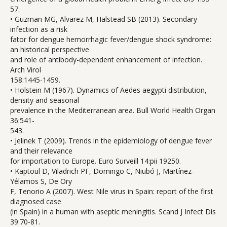
57.
• Guzman MG, Alvarez M, Halstead SB (2013). Secondary
infection as a risk
fator for dengue hemorrhagic fever/dengue shock syndrome:
an historical perspective
and role of antibody-dependent enhancement of infection.
Arch Virol
158:1445-1459.
• Holstein M (1967). Dynamics of Aedes aegypti distribution,
density and seasonal
prevalence in the Mediterranean area. Bull World Health Organ
36:541-
543.
• Jelinek T (2009). Trends in the epidemiology of dengue fever
and their relevance
for importation to Europe. Euro Surveill 14:pii 19250.
• Kaptoul D, Viladrich PF, Domingo C, Niubó J, Martínez-
Yélamos S, De Ory
F, Tenorio A (2007). West Nile virus in Spain: report of the first
diagnosed case
(in Spain) in a human with aseptic meningitis. Scand J Infect Dis
39:70-81.