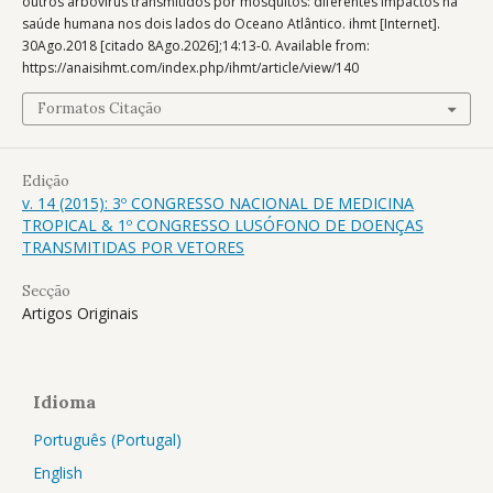
outros arbovírus transmitidos por mosquitos: diferentes impactos na
saúde humana nos dois lados do Oceano Atlântico. ihmt [Internet].
30Ago.2018 [citado 8Ago.2026];14:13-0. Available from:
https://anaisihmt.com/index.php/ihmt/article/view/140
Formatos Citação
Edição
v. 14 (2015): 3º CONGRESSO NACIONAL DE MEDICINA
TROPICAL & 1º CONGRESSO LUSÓFONO DE DOENÇAS
TRANSMITIDAS POR VETORES
Secção
Artigos Originais
Idioma
Português (Portugal)
English