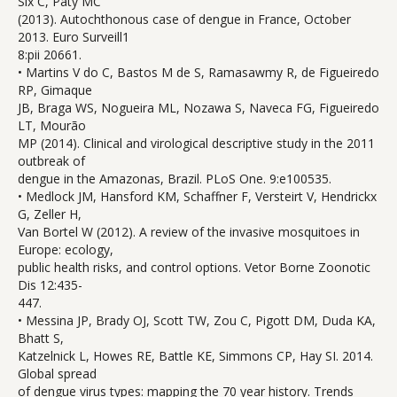
Six C, Paty MC
(2013). Autochthonous case of dengue in France, October
2013. Euro Surveill1
8:pii 20661.
• Martins V do C, Bastos M de S, Ramasawmy R, de Figueiredo
RP, Gimaque
JB, Braga WS, Nogueira ML, Nozawa S, Naveca FG, Figueiredo
LT, Mourão
MP (2014). Clinical and virological descriptive study in the 2011
outbreak of
dengue in the Amazonas, Brazil. PLoS One. 9:e100535.
• Medlock JM, Hansford KM, Schaffner F, Versteirt V, Hendrickx
G, Zeller H,
Van Bortel W (2012). A review of the invasive mosquitoes in
Europe: ecology,
public health risks, and control options. Vetor Borne Zoonotic
Dis 12:435-
447.
• Messina JP, Brady OJ, Scott TW, Zou C, Pigott DM, Duda KA,
Bhatt S,
Katzelnick L, Howes RE, Battle KE, Simmons CP, Hay SI. 2014.
Global spread
of dengue virus types: mapping the 70 year history. Trends