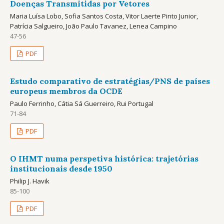
Doenças Transmitidas por Vetores
Maria Luísa Lobo, Sofia Santos Costa, Vitor Laerte Pinto Junior,
Patrícia Salgueiro, João Paulo Tavanez, Lenea Campino
47-56
PDF
Estudo comparativo de estratégias/PNS de países
europeus membros da OCDE
Paulo Ferrinho, Cátia Sá Guerreiro, Rui Portugal
71-84
PDF
O IHMT numa perspetiva histórica: trajetórias
institucionais desde 1950
Philip J. Havik
85-100
PDF