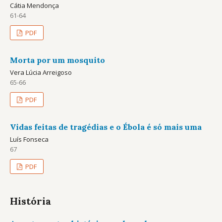
Cátia Mendonça
61-64
PDF
Morta por um mosquito
Vera Lúcia Arreigoso
65-66
PDF
Vidas feitas de tragédias e o Ébola é só mais uma
Luís Fonseca
67
PDF
História