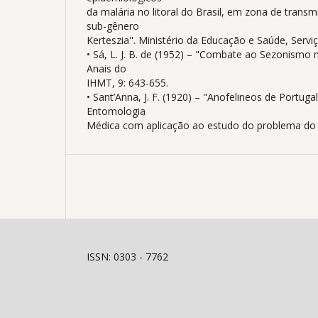
da malária no litoral do Brasil, em zona de trans
sub-gênero
Kerteszia". Ministério da Educação e Saúde, Servi
• Sá, L. J. B. de (1952) – "Combate ao Sezonismo 
Anais do
IHMT, 9: 643-655.
• Sant’Anna, J. F. (1920) – "Anofelineos de Portuga
Entomologia
Médica com aplicação ao estudo do problema do 
ISSN: 0303 - 7762