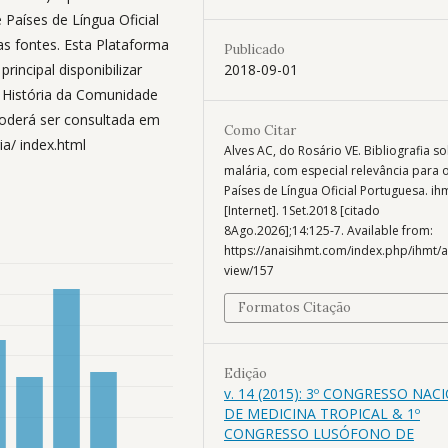
 Países de Língua Oficial
s fontes. Esta Plataforma
Publicado
rincipal disponibilizar
2018-09-01
e História da Comunidade
poderá ser consultada em
Como Citar
ia/ index.html
Alves AC, do Rosário VE. Bibliografia s
malária, com especial relevância para 
Países de Língua Oficial Portuguesa. ih
[Internet]. 1Set.2018 [citado
8Ago.2026];14:125-7. Available from:
https://anaisihmt.com/index.php/ihmt/ar
view/157
Formatos Citação
Edição
v. 14 (2015): 3º CONGRESSO NAC
DE MEDICINA TROPICAL & 1º
CONGRESSO LUSÓFONO DE