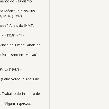
atamento do Paludismo
ica Médica, 5,6: 95-109.
o, M. R. (1947) –
uesa". Anais do IHMT,
 P. (1958) – "II-
íncia de Timor". Anais do
e o Paludismo em Macau".
 Pinto (1947) –
 (Cabo Verde) ". Anais do
". Trabalho do Instituto de
7) – "Alguns aspectos