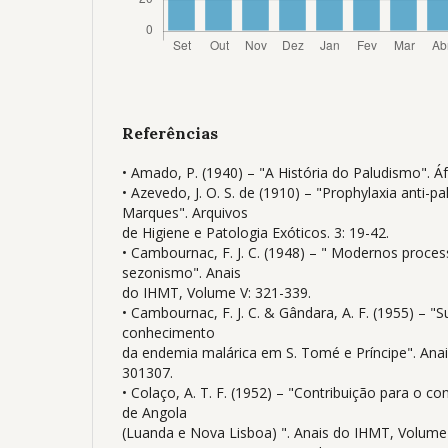
Referências
• Amado, P. (1940) – "A História do Paludismo". Áf
• Azevedo, J. O. S. de (1910) – "Prophylaxia anti-
Marques". Arquivos
de Higiene e Patologia Exóticos. 3: 19-42.
• Cambournac, F. J. C. (1948) – " Modernos proc
sezonismo". Anais
do IHMT, Volume V: 321-339.
• Cambournac, F. J. C. & Gândara, A. F. (1955) – "S
conhecimento
da endemia malárica em S. Tomé e Príncipe". Anai
301307.
• Colaço, A. T. F. (1952) – "Contribuição para o c
de Angola
(Luanda e Nova Lisboa) ". Anais do IHMT, Volume 