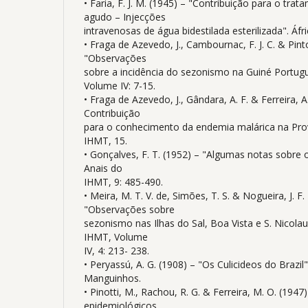
• Faria, F. J. M. (1945) – "Contribuição para o tr
agudo – Injecções
intravenosas de água bidestilada esterilizada". Áfr
• Fraga de Azevedo, J., Cambournac, F. J. C. & Pint
"Observações
sobre a incidência do sezonismo na Guiné Portug
Volume IV: 7-15.
• Fraga de Azevedo, J., Gândara, A. F. & Ferreira, A.
Contribuição
para o conhecimento da endemia malárica na Prov
IHMT, 15.
• Gonçalves, F. T. (1952) – "Algumas notas sobr
Anais do
IHMT, 9: 485-490.
• Meira, M. T. V. de, Simões, T. S. & Nogueira, J. F.
"Observações sobre
sezonismo nas Ilhas do Sal, Boa Vista e S. Nicolau
IHMT, Volume
IV, 4: 213- 238.
• Peryassú, A. G. (1908) – "Os Culicideos do Brazil
Manguinhos.
• Pinotti, M., Rachou, R. G. & Ferreira, M. O. (194
epidemiológicos