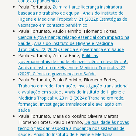
contexto pandémico
Paula Fortunato,
Zulmira Hartz: liderança inspiradora
baseada no trabalho de equipa
,
Anais do Instituto de
Higiene e Medicina Tropical: v. 21 (2022): Estratégias de
vacinação em contexto pandémico
Paula Fortunato, Paulo Ferrinho, Filomeno Fortes,
Ciência e governança: relação essencial com impacto na
Saúde
,
Anais do Instituto de Higiene e Medicina
Tropical: v. 22 (2023): Ciência e governança em Saúde
Paula Fortunato, Zulmira Hartz,
Políticas
governamentais de saúde eficazes: ciência e evidência!
,
Anais do Instituto de Higiene e Medicina Tropical: v. 22
(2023): Ciência e governança em Saúde
Paula Fortunato, Paulo Ferrinho, Filomeno Fortes,
Trabalho em rede, formação, investigação translacional
e avaliação em saúde
,
Anais do Instituto de Higiene e
Medicina Tropical: v. 23 n. 2 (2024): Trabalho em rede,
formação, investigação translacional e avaliação em
saúde
Paula Fortunato, Maria do Rosário Oliveira Martins,
Filomeno Fortes, Paulo Ferrinho,
Da qualidade às novas
tecnologias: dar resposta à mudança nos sistemas de
saúde
,
Anais do Instituto de Higiene e Medicina