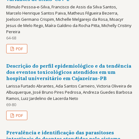
Rômulo Pessoa-e-Silva, Francisco de Assis da Silva Santos,
Marcelo Henrique Santos Paiva, Matheus Filgueira Bezerra,
Joelson Germano Crispim, Michelle Melgarejo da Rosa, Moacyr
Jesus de Melo Rego, Maíra Galdino da Rocha Pitta, Michelly Cristiny
Pereira
64-68
PDF
Descrição do perfil epidemiológico e da tendência
dos eventos toxicológicos atendidos em um
hospital universitário em Cajazeiras-PB
Larissa Furtado Abrantes, Ada Santos Carneiro, Victoria Oliveira de
Albuquerque, José Bruno Pires Pedrosa, Andreza Guedes Barbosa
Ramos, Luiz Jardelino de Lacerda Neto
69-80
PDF
Prevalência e identificação das parasitoses
intestinais de doentes atendidos pelo sistema